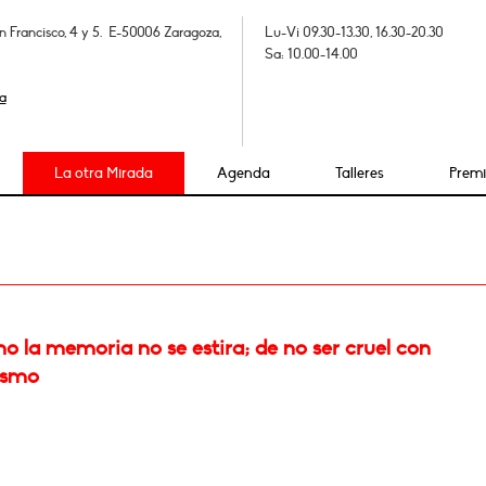
n Francisco, 4 y 5. E-50006 Zaragoza,
Lu-Vi 09.30-13.30, 16.30-20.30
Sa: 10.00-14.00
a
La otra Mirada
Agenda
Talleres
Prem
 la memoria no se estira; de no ser cruel con
ismo