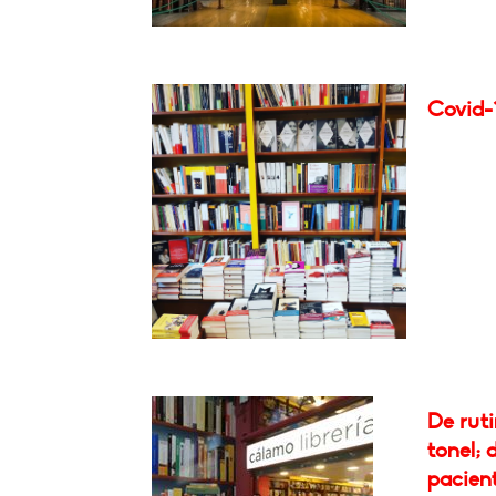
Covid-
De rut
tonel; 
pacient