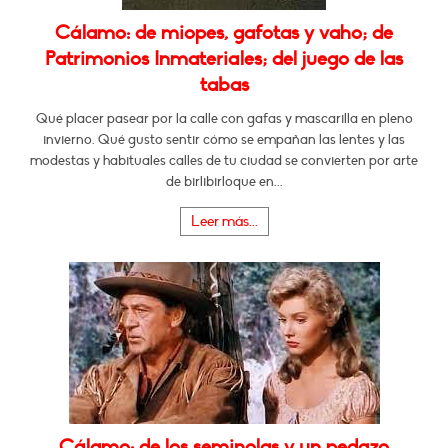
Cálamo: de miopes, gafotas y vaho; de
Patrimonios Inmateriales; del juego de las
tabas
Qué placer pasear por la calle con gafas y mascarilla en pleno
invierno. Qué gusto sentir cómo se empañan las lentes y las
modestas y habituales calles de tu ciudad se convierten por arte
de birlibirloque en...
Leer más...
Cálamo: de los seminolas y un pedazo