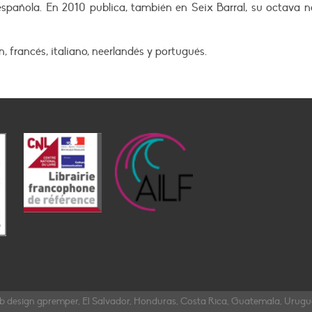
pañola. En 2010 publica, también en Seix Barral, su octava no
 francés, italiano, neerlandés y portugués.
b design gpremper, El Salvador, Honduras, Costa Rica, Guatemala, Urug