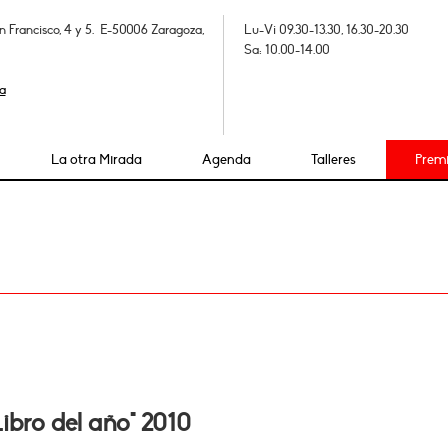
n Francisco, 4 y 5. E-50006 Zaragoza,
Lu-Vi 09.30-13.30, 16.30-20.30
Sa: 10.00-14.00
a
La otra Mirada
Agenda
Talleres
Prem
Libro del año" 2010