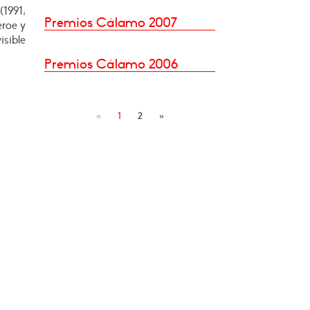
(1991;
Premios Cálamo 2007
éroe y
isible
Premios Cálamo 2006
«
1
2
»