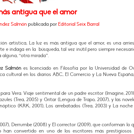
m
ás antigu
a que
el amor
ndez Salmón
publicada por
Editorial Seix Barral
ción artística, La luz es más antigua que el amor, es una arri
e e indaga en la búsqueda, tal vez inútil pero siempre necesar
a alguna, “otra mirada”.
ez Salmón
es licenciado en Filosofía por la Universidad de Ov
ítica cultural en los diarios ABC, El Comercio y La Nueva España
s para Vera. Viaje sentimental de un padre escritor (Imagine, 201
 azules (Trea, 2005) y Gritar (Lengua de Trapo, 2007), y las nove
Panóptico (KRK, 2001), Los arrebatados (Trea, 2003) y La noche
2007), Derrumbe (2008) y El corrector (2009), que conforman lo 
o han convertido en uno de los escritores más prestigiosos 