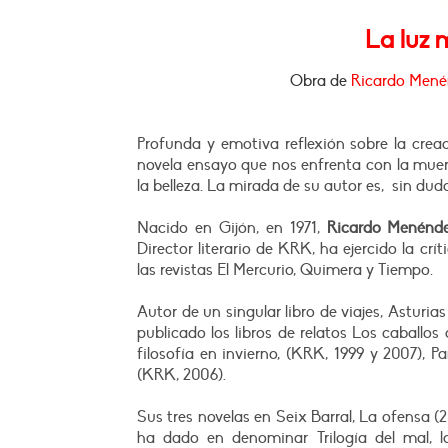
L
a
luz 
Obra de
R
icar
do
M
ené
Profunda y emotiva reflexión sobre la crea
novela ensayo que nos enfrenta con la muert
la belleza. La mirada de su autor es, sin dud
Nacido en Gijón, en 1971,
Ricardo Menénd
Director literario de KRK, ha ejercido la cr
las revistas El Mercurio, Quimera y Tiempo.
Autor de un singular libro de viajes, Asturia
publicado los libros de relatos Los caballos
filosofía en invierno, (KRK, 1999 y 2007), 
(KRK, 2006).
Sus tres novelas en Seix Barral, La ofensa (
ha dado en denominar Trilogía del mal, l