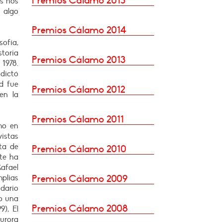
Premios Cálamo 2015
s nos
r algo
Premios Cálamo 2014
ofía,
storia
Premios Cálamo 2013
 1978.
 dictó
ad fue
Premios Cálamo 2012
en la
Premios Cálamo 2011
mo en
istas
sta de
Premios Cálamo 2010
nte ha
afael
mplias
Premios Cálamo 2009
idario
do una
Premios Cálamo 2008
9), El
aurora