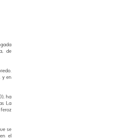
esgada
ia, de
iedo.
, y en
0), ha
las La
 feroz
que se
en el