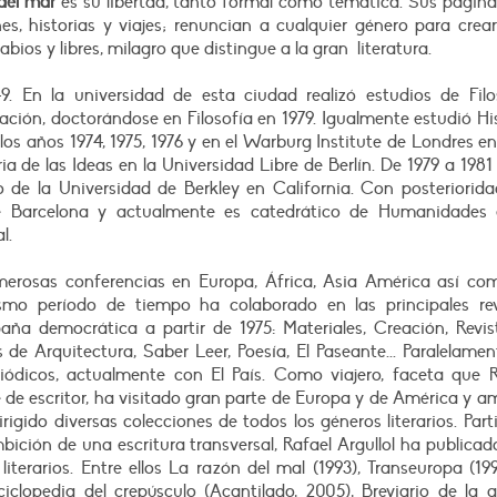
del mar
es su libertad, tanto formal como temática. Sus página
nes, historias y viajes; renuncian a cualquier género para crea
bios y libres, milagro que distingue a la gran literatura.
9. En la universidad de esta ciudad realizó estudios de Filos
ción, doctorándose en Filosofía en 1979. Igualmente estudió Hi
os años 1974, 1975, 1976 y en el Warburg Institute de Londres en
ia de las Ideas en la Universidad Libre de Berlín. De 1979 a 1981
o de la Universidad de Berkley en California. Con posteriorid
de Barcelona y actualmente es catedrático de Humanidades 
l.
merosas conferencias en Europa, África, Asia América así co
smo período de tiempo ha colaborado en las principales rev
spaña democrática a partir de 1975: Materiales, Creación, Revi
de Arquitectura, Saber Leer, Poesía, El Paseante... Paralelame
iódicos, actualmente con El País. Como viajero, faceta que R
 de escritor, ha visitado gran parte de Europa y de América y a
rigido diversas colecciones de todos los géneros literarios. Part
bición de una escritura transversal, Rafael Argullol ha publica
literarios. Entre ellos La razón del mal (1993), Transeuropa (199
nciclopedia del crepúsculo (Acantilado, 2005), Breviario de la 