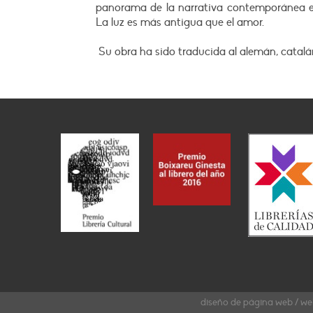
panorama de la narrativa contemporánea es
La luz es más antigua que el amor.
Su obra ha sido traducida al alemán, catalán,
diseño de página web / we