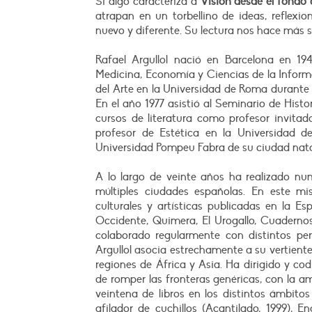
Si algo caracteriza a
Visión desde el fondo 
atrapan en un torbellino de ideas, reflexio
nuevo y diferente. Su lectura nos hace más sa
Rafael Argullol nació en Barcelona en 194
Medicina, Economía y Ciencias de la Informa
del Arte en la Universidad de Roma durante l
En el año 1977 asistió al Seminario de Histor
cursos de literatura como profesor invitad
profesor de Estética en la Universidad 
Universidad Pompeu Fabra de su ciudad nata
A lo largo de veinte años ha realizado nu
múltiples ciudades españolas. En este mi
culturales y artísticas publicadas en la E
Occidente, Quimera, El Urogallo, Cuadernos 
colaborado regularmente con distintos per
Argullol asocia estrechamente a su vertiente
regiones de África y Asia. Ha dirigido y codi
de romper las fronteras genéricas, con la am
veintena de libros en los distintos ámbitos 
afilador de cuchillos (Acantilado, 1999), E