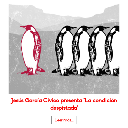
Jesús García Cívico presenta "La condición
despistada"
Leer más...