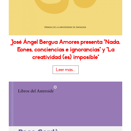
José Ángel Bergua Amores presenta "Nada.
Eones, conciencias e ignorancias" y "La
creatividad (es) imposible"
Leer más...