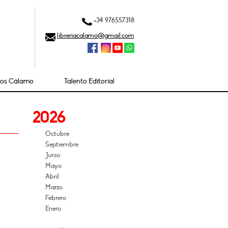
+34 976557318
libreriacalamo@gmail.com
ios Cálamo
Talento Editorial
2026
Octubre
Septiembre
Junio
Mayo
Abril
Marzo
Febrero
Enero