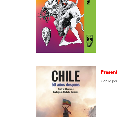
Present
Con la par