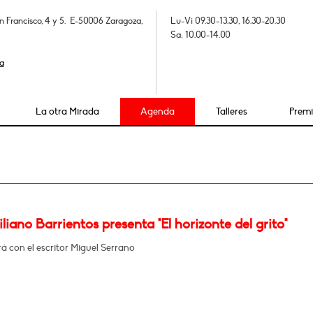
n Francisco, 4 y 5. E-50006 Zaragoza,
Lu-Vi 09.30-13.30, 16.30-20.30
Sa: 10.00-14.00
a
La otra Mirada
Agenda
Talleres
Prem
iano Barrientos presenta "El horizonte del grito"
 con el escritor Miguel Serrano