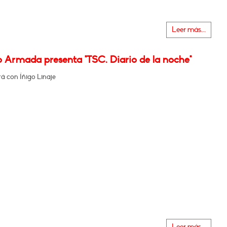
Leer más...
o Armada presenta "TSC. Diario de la noche"
á con Íñigo Linaje
Leer más...