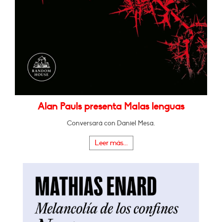
Alan Pauls presenta Malas lenguas
Conversará con Daniel Mesa.
Leer más...