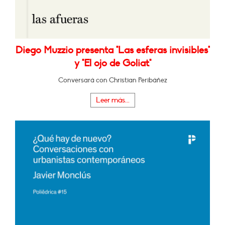
Diego Muzzio presenta "Las esferas invisibles"
y "El ojo de Goliat"
Conversará con Christian Peribáñez
Leer más...