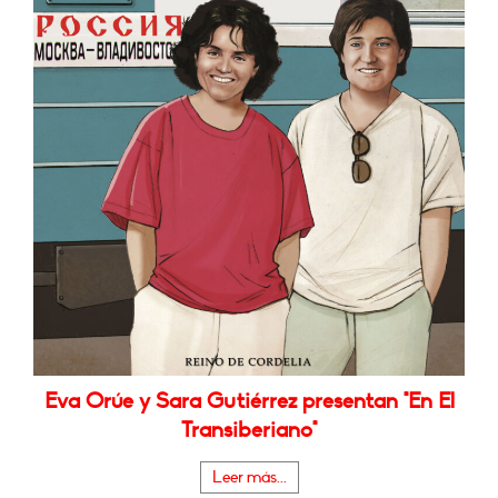
Eva Orúe y Sara Gutiérrez presentan "En El
Transiberiano"
Leer más...