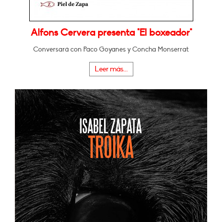
Alfons Cervera presenta "El boxeador"
Conversará con Paco Goyanes y Concha Monserrat
Leer más...