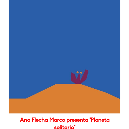
Ana Flecha Marco presenta "Planeta
solitario"