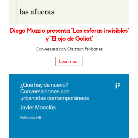
Diego Muzzio presenta "Las esferas invisibles"
y "El ojo de Goliat"
Conversará con Christian Peribáñez
Leer más...