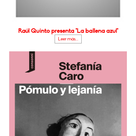
Raúl Quinto presenta "La ballena azul"
Leer más...