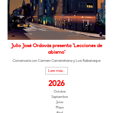
Julio José Ordovás presenta "Lecciones de
abismo"
Conversará con Carmen Carramiñana y Luis Rabanaque
Leer más...
2026
Octubre
Septiembre
Junio
Mayo
Abril