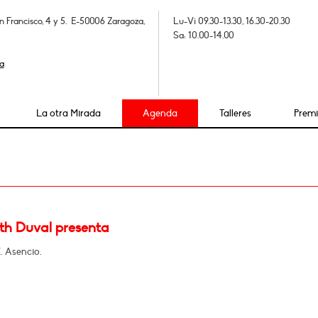
n Francisco, 4 y 5. E-50006 Zaragoza,
Lu-Vi 09.30-13.30, 16.30-20.30
Sa: 10.00-14.00
a
La otra Mirada
Agenda
Talleres
Prem
eth Duval presenta
. Asencio.