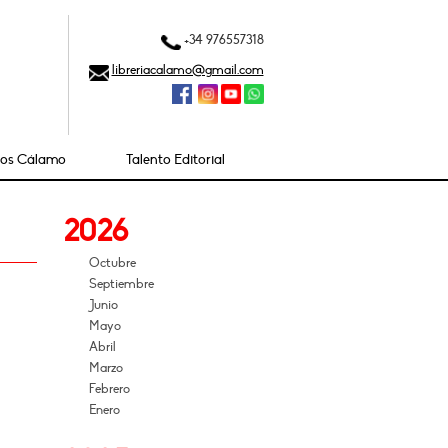
+34 976557318
libreriacalamo@gmail.com
ios Cálamo
Talento Editorial
2026
Octubre
Septiembre
Junio
Mayo
Abril
Marzo
Febrero
Enero