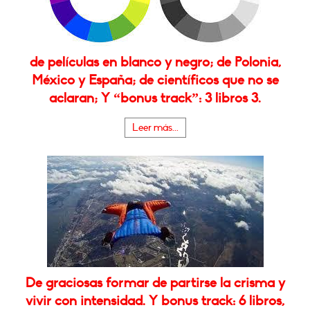
de películas en blanco y negro; de Polonia,
México y España; de científicos que no se
aclaran; Y “bonus track”: 3 libros 3.
Leer más...
De graciosas formar de partirse la crisma y
vivir con intensidad. Y bonus track: 6 libros,