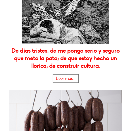
De días tristes; de me pongo serio y seguro
que meto la pata; de que estoy hecho un
llorica; de construir cultura.
Leer más...