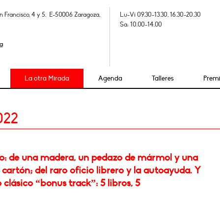
n Francisco, 4 y 5. E-50006 Zaragoza,
Lu-Vi 09.30-13.30, 16.30-20.30
Sa: 10.00-14.00
a
La otra Mirada
Agenda
Talleres
Prem
022
: de una madera, un pedazo de mármol y una
 cartón; del raro oficio librero y la autoayuda. Y
 clásico “bonus track”: 5 libros, 5