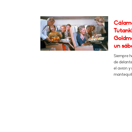
Cálamo:
Tutankh
Goldma
un sáb
Siempre he
de delante
el avión y
mantequill