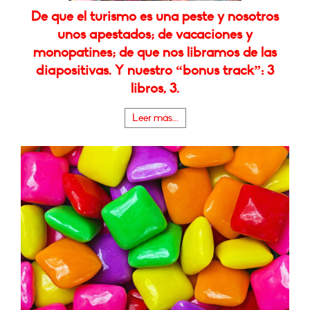
De que el turismo es una peste y nosotros
unos apestados; de vacaciones y
monopatines; de que nos libramos de las
diapositivas. Y nuestro “bonus track”: 3
libros, 3.
Leer más...