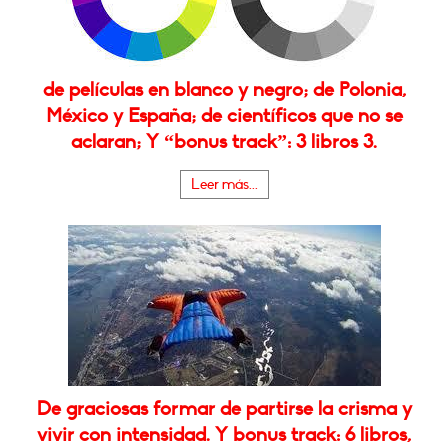
de películas en blanco y negro; de Polonia,
México y España; de científicos que no se
aclaran; Y “bonus track”: 3 libros 3.
Leer más...
De graciosas formar de partirse la crisma y
vivir con intensidad. Y bonus track: 6 libros,