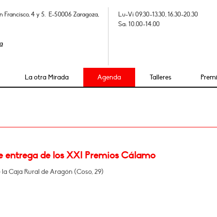
n Francisco, 4 y 5. E-50006 Zaragoza,
Lu-Vi 09.30-13.30, 16.30-20.30
Sa: 10.00-14.00
a
La otra Mirada
Agenda
Talleres
Prem
e entrega de los XXI Premios Cálamo
e la Caja Rural de Aragón (Coso, 29)