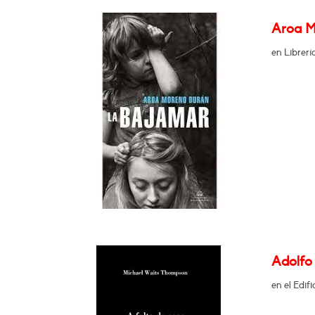
Aroa M
en Librer
Adolfo 
en el Edif