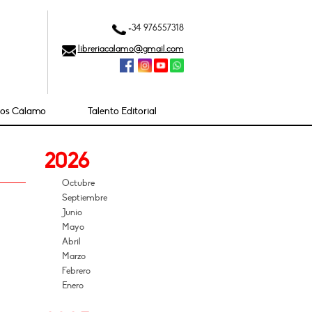
+34 976557318
libreriacalamo@gmail.com
ios Cálamo
Talento Editorial
2026
Octubre
Septiembre
Junio
Mayo
Abril
Marzo
Febrero
Enero