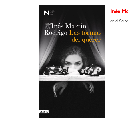
Inés M
en el Saló