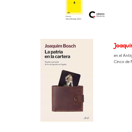
Joaquín
en el Ant
Cinco de M