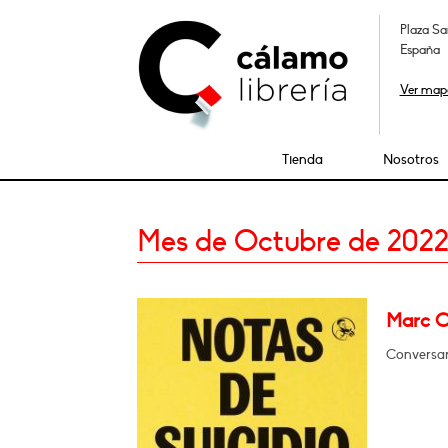
Plaza Sa
España
Ver map
Tienda
Nosotros
Mes de Octubre de 202
Marc Ca
Conversa