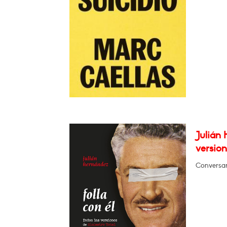
Julián 
version
Conversará