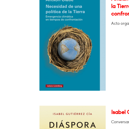
la Tier
confro
Acto orga
Isabel 
Conversará