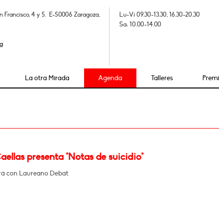
n Francisco, 4 y 5. E-50006 Zaragoza,
Lu-Vi 09.30-13.30, 16.30-20.30
Sa: 10.00-14.00
a
La otra Mirada
Agenda
Talleres
Prem
2
ellas presenta "Notas de suicidio"
rá con Laureano Debat