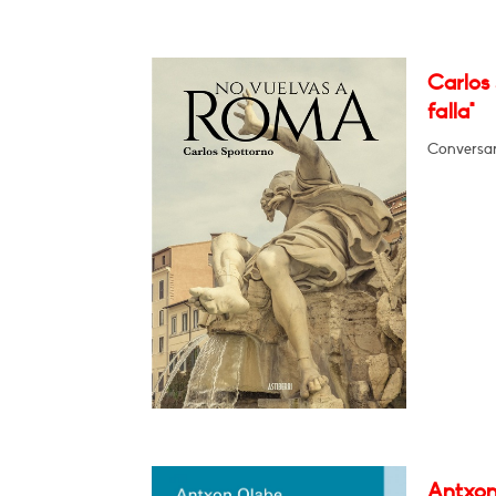
Carlos
falla"
Conversar
Antxon