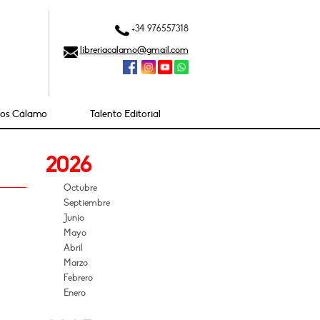
+34 976557318
libreriacalamo@gmail.com
ios Cálamo
Talento Editorial
2026
Octubre
Septiembre
Junio
Mayo
Abril
Marzo
Febrero
Enero