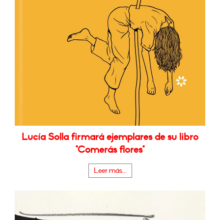
Lucía Solla firmará ejemplares de su libro
"Comerás flores"
Leer más...