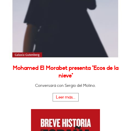
Mohamed El Morabet presenta "Ecos de la
nieve"
Conversará con Sergio del Molino.
Leer más...