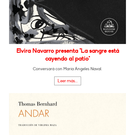
Elvira Navarro presenta "La sangre está
cayendo al patio"
Conversará con María Ángeles Naval.
Leer más...