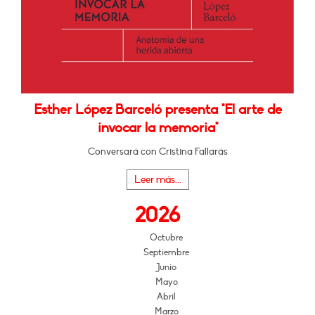
Esther López Barceló presenta "El arte de
invocar la memoria"
Conversará con Cristina Fallarás
Leer más...
2026
Octubre
Septiembre
Junio
Mayo
Abril
Marzo