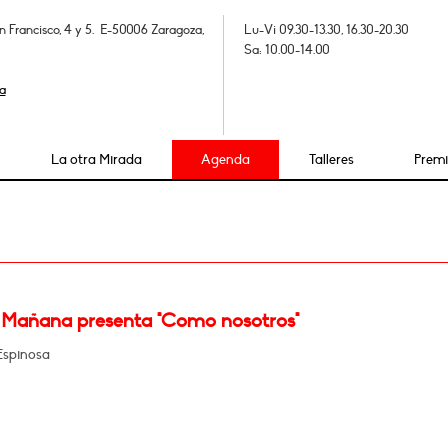
n Francisco, 4 y 5. E-50006 Zaragoza,
Lu-Vi 09.30-13.30, 16.30-20.30
Sa: 10.00-14.00
a
La otra Mirada
Agenda
Talleres
Prem
 Mañana presenta "Como nosotros"
Espinosa