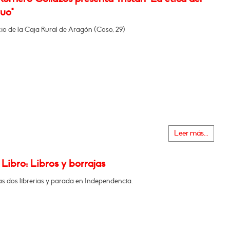
uo"
icio de la Caja Rural de Aragón (Coso, 29)
Leer más...
 Libro: Libros y borrajas
as dos librerías y parada en Independencia.