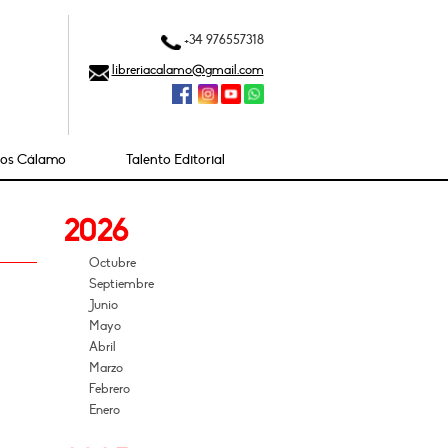
+34 976557318
libreriacalamo@gmail.com
ios Cálamo
Talento Editorial
2026
Octubre
Septiembre
Junio
Mayo
Abril
Marzo
Febrero
Enero