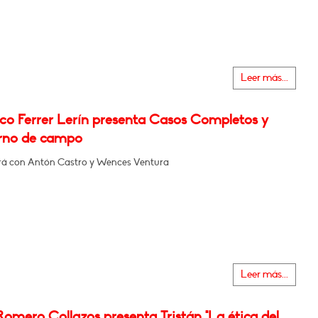
Leer más...
sco Ferrer Lerín presenta Casos Completos y
rno de campo
á con Antón Castro y Wences Ventura
Leer más...
Romero Collazos presenta Tristán "La ética del