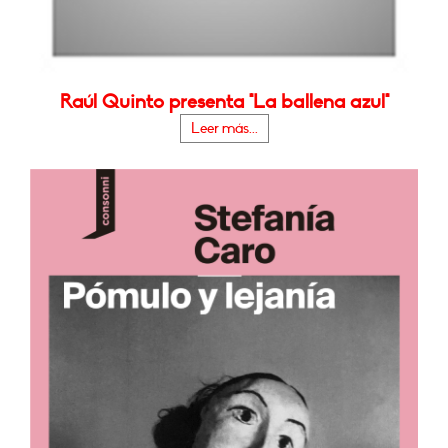
Raúl Quinto presenta "La ballena azul"
Leer más...