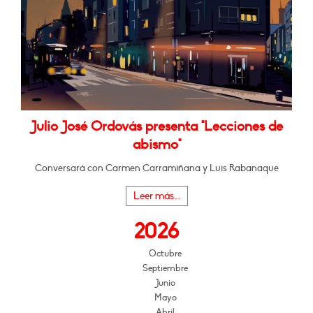
Julio José Ordovás presenta "Lecciones de
abismo"
Conversará con Carmen Carramiñana y Luis Rabanaque
Leer más...
2026
Octubre
Septiembre
Junio
Mayo
Abril