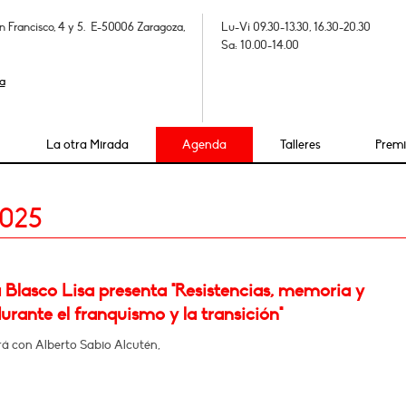
n Francisco, 4 y 5. E-50006 Zaragoza,
Lu-Vi 09.30-13.30, 16.30-20.30
Sa: 10.00-14.00
a
La otra Mirada
Agenda
Talleres
Prem
2025
 Blasco Lisa presenta "Resistencias, memoria y
urante el franquismo y la transición"
á con Alberto Sabio Alcutén,