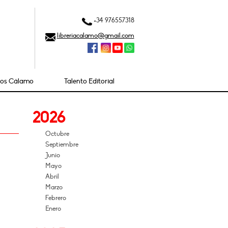
+34 976557318
libreriacalamo@gmail.com
ios Cálamo
Talento Editorial
2026
Octubre
Septiembre
Junio
Mayo
Abril
Marzo
Febrero
Enero