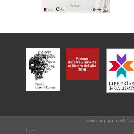
diseño de página web / we
Login