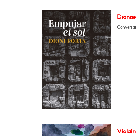
Dionisi
Conversa
Violain