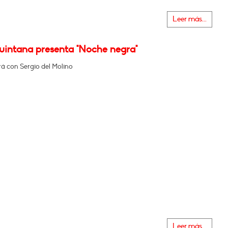
Leer más...
Quintana presenta "Noche negra"
á con Sergio del Molino
Leer más...