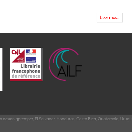
Leer más...
b design gpremper, El Salvador, Honduras, Costa Rica, Guatemala, Urug