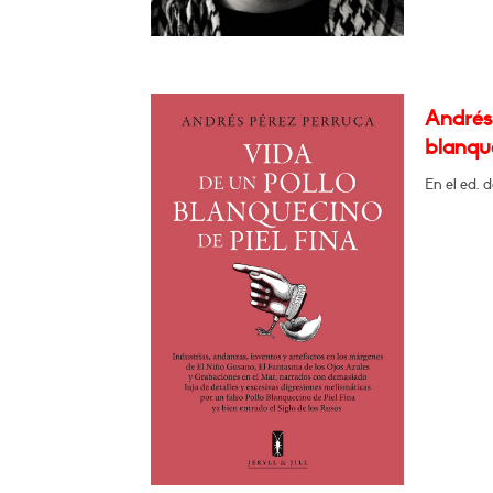
Andrés 
blanque
En el ed. 