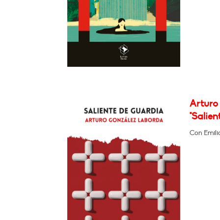
Arturo
"Salien
Con Emili