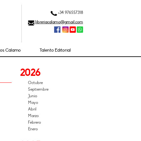
+34 976557318
libreriacalamo@gmail.com
ios Cálamo
Talento Editorial
2026
Octubre
Septiembre
Junio
Mayo
Abril
Marzo
Febrero
Enero