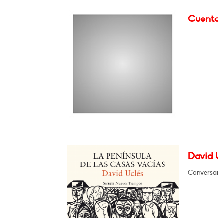
Cuenta
David U
Conversar