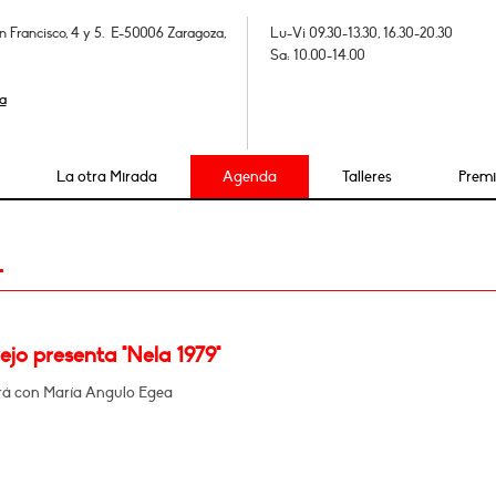
n Francisco, 4 y 5. E-50006 Zaragoza,
Lu-Vi 09.30-13.30, 16.30-20.30
Sa: 10.00-14.00
a
La otra Mirada
Agenda
Talleres
Prem
4
ejo presenta "Nela 1979"
á con María Angulo Egea