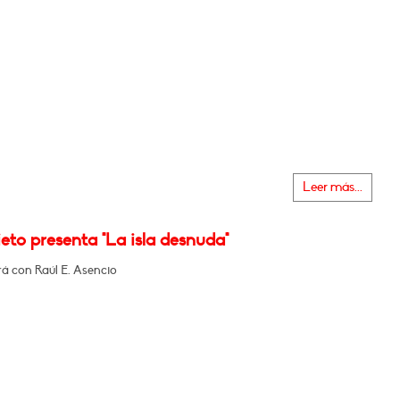
Leer más...
eto presenta "La isla desnuda"
á con Raúl E. Asencio