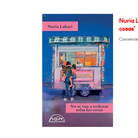
Nuria L
cosas"
Conversar