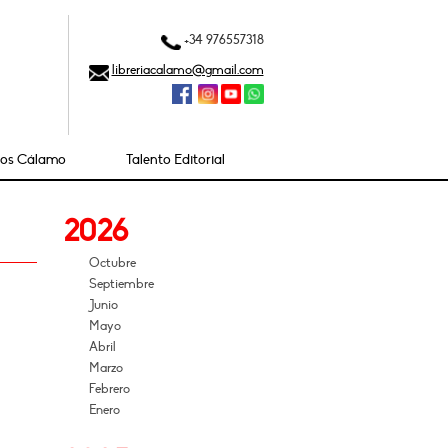
+34 976557318
libreriacalamo@gmail.com
ios Cálamo
Talento Editorial
2026
Octubre
Septiembre
Junio
Mayo
Abril
Marzo
Febrero
Enero