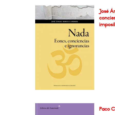
José Á
concien
imposib
Paco Ce