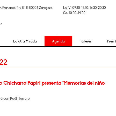
n Francisco, 4 y 5. E-50006 Zaragoza,
Lu-Vi 09.30-13.30, 16.30-20.30
Sa: 10.00-14.00
a
La otra Mirada
Agenda
Talleres
Prem
22
o Chicharro Papiri presenta "Memorias del niño
á con Raúl Herrero