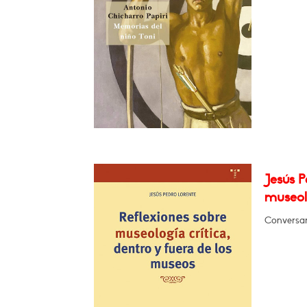
Jesús P
museolo
Conversar