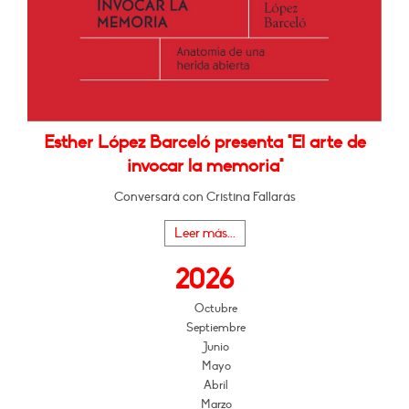
Esther López Barceló presenta "El arte de
invocar la memoria"
Conversará con Cristina Fallarás
Leer más...
2026
Octubre
Septiembre
Junio
Mayo
Abril
Marzo