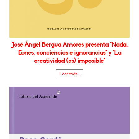
José Ángel Bergua Amores presenta "Nada.
Eones, conciencias e ignorancias" y "La
creatividad (es) imposible"
Leer más...