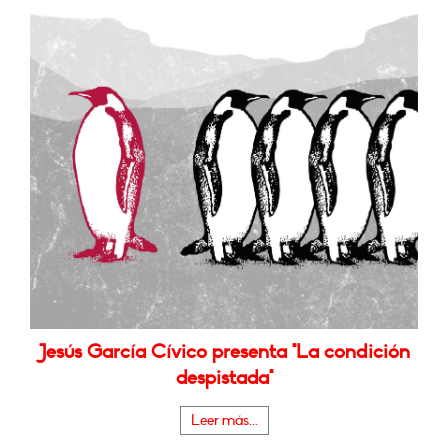
Jesús García Cívico presenta "La condición
despistada"
Leer más...