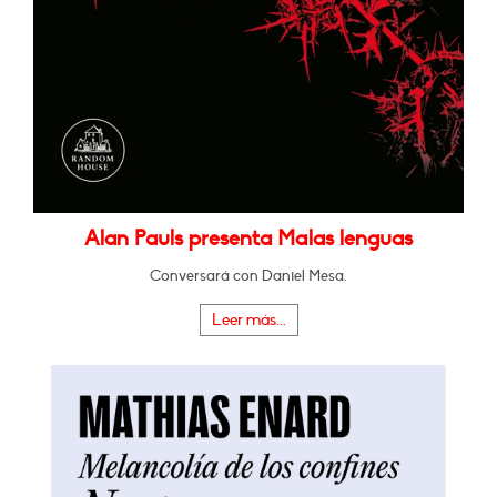
Alan Pauls presenta Malas lenguas
Conversará con Daniel Mesa.
Leer más...