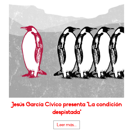
Jesús García Cívico presenta "La condición
despistada"
Leer más...