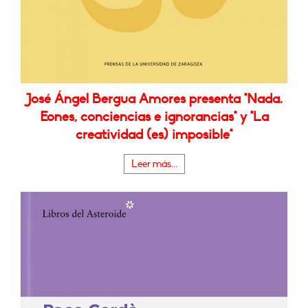
José Ángel Bergua Amores presenta "Nada.
Eones, conciencias e ignorancias" y "La
creatividad (es) imposible"
Leer más...