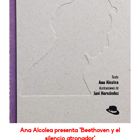
Ana Alcolea presenta "Beethoven y el
silencio atronador"