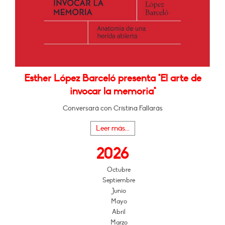
Esther López Barceló presenta "El arte de
invocar la memoria"
Conversará con Cristina Fallarás
Leer más...
2026
Octubre
Septiembre
Junio
Mayo
Abril
Marzo