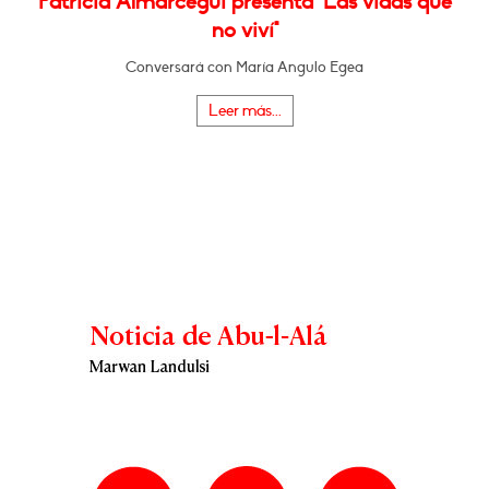
Patricia Almarcegui presenta "Las vidas que
no viví"
Conversará con María Angulo Egea
Leer más...