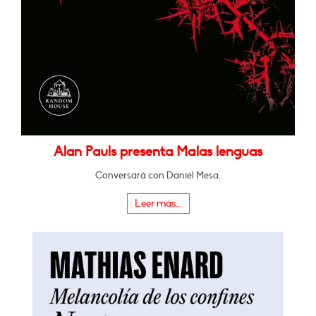
Alan Pauls presenta Malas lenguas
Conversará con Daniel Mesa.
Leer más...