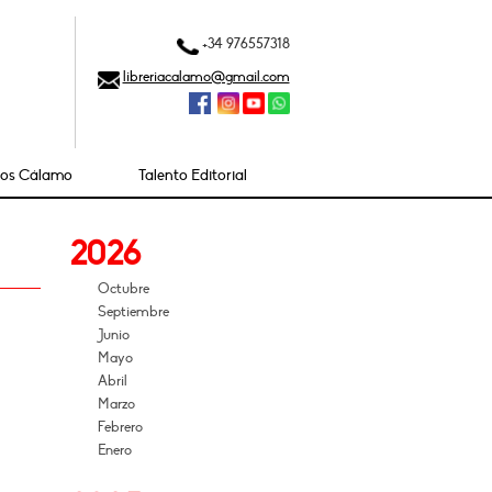
+34 976557318
libreriacalamo@gmail.com
ios Cálamo
Talento Editorial
2026
Octubre
Septiembre
Junio
Mayo
Abril
Marzo
Febrero
Enero