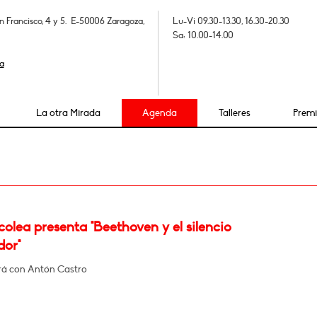
n Francisco, 4 y 5. E-50006 Zaragoza,
Lu-Vi 09.30-13.30, 16.30-20.30
Sa: 10.00-14.00
a
La otra Mirada
Agenda
Talleres
Prem
olea presenta "Beethoven y el silencio
dor"
á con Antón Castro