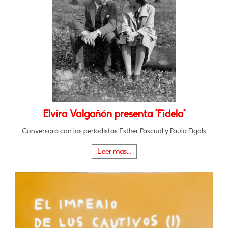
Elvira Valgañón presenta "Fidela"
Conversará con las periodistas Esther Pascual y Paula Figols
Leer más...