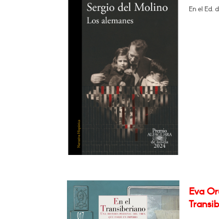
En el Ed. 
Eva Orú
Transib