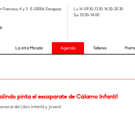
n Francisco, 4 y 5. E-50006 Zaragoza,
Lu-Vi 09.30-13.30, 16.30-20.30
Sa: 10.00-14.00
a
La otra Mirada
Agenda
Talleres
Prem
lindo pinta el escaparate de Cálamo Infantil
acional del Libro Infantil y Juvenil