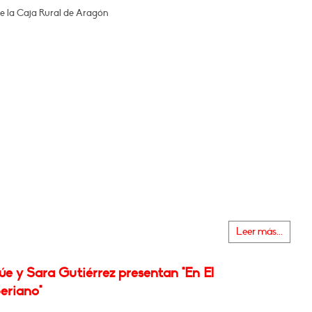
de la Caja Rural de Aragón
Leer más...
e y Sara Gutiérrez presentan "En El
eriano"