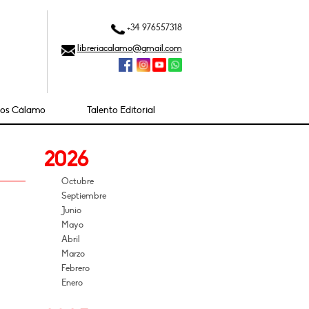
+34 976557318
libreriacalamo@gmail.com
ios Cálamo
Talento Editorial
2026
Octubre
Septiembre
Junio
Mayo
Abril
Marzo
Febrero
Enero