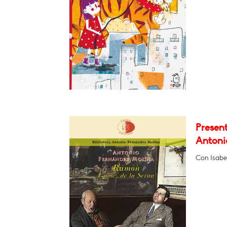
Presen
Antoni
Con Isabel