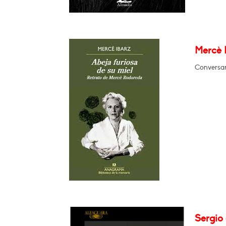
Mercè I
Conversar
Sergio 