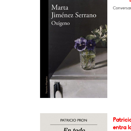
Conversa
Patrici
entra l