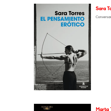
Sara To
Conversar
Marta 