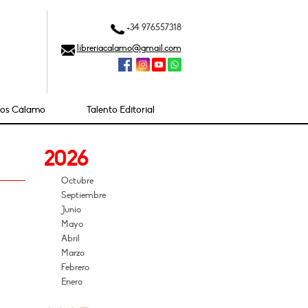
+34 976557318
libreriacalamo@gmail.com
ios Cálamo
Talento Editorial
2026
Octubre
Septiembre
Junio
Mayo
Abril
Marzo
Febrero
Enero