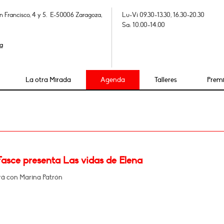
n Francisco, 4 y 5. E-50006 Zaragoza,
Lu-Vi 09.30-13.30, 16.30-20.30
Sa: 10.00-14.00
a
La otra Mirada
Agenda
Talleres
Prem
Fasce presenta Las vidas de Elena
á con Marina Patrón