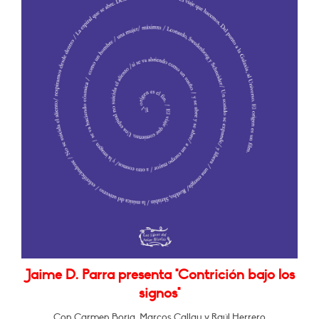
Jaime D. Parra presenta "Contrición bajo los
signos"
Con Carmen Borja, Marcos Callau y Raúl Herrero