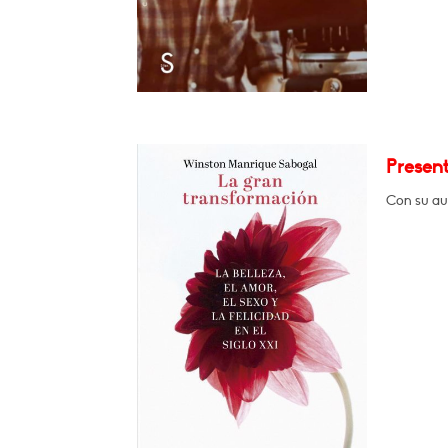
Presen
Con su au