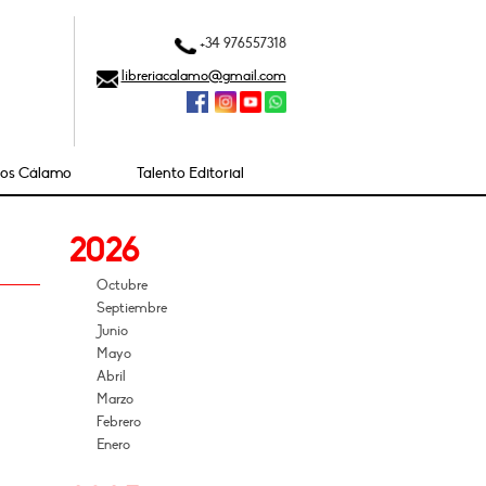
+34 976557318
libreriacalamo@gmail.com
ios Cálamo
Talento Editorial
2026
Octubre
Septiembre
Junio
Mayo
Abril
Marzo
Febrero
Enero