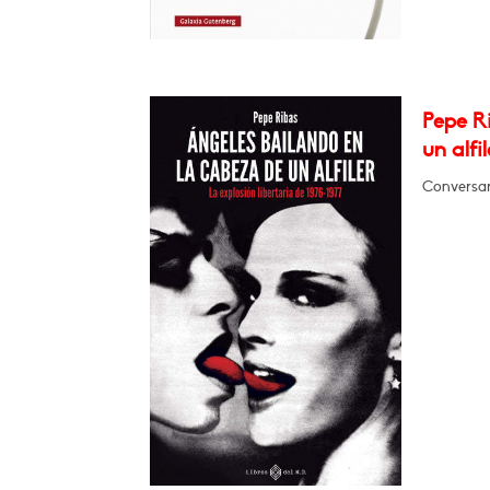
Pepe Ri
un alfil
Conversará