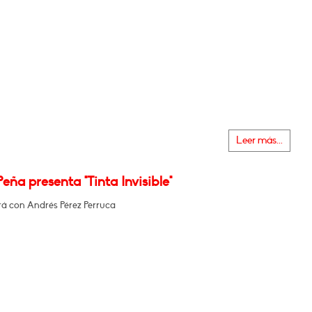
Leer más...
Peña presenta "Tinta Invisible"
á con Andrés Pérez Perruca