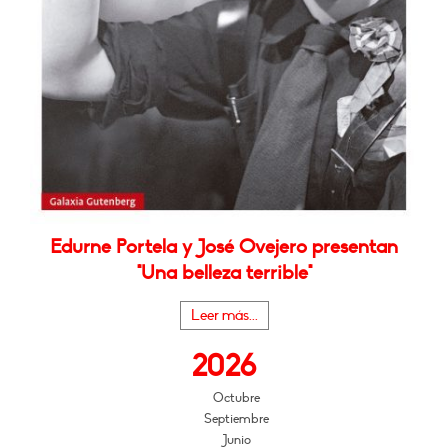
Edurne Portela y José Ovejero presentan
"Una belleza terrible"
Leer más...
2026
Octubre
Septiembre
Junio