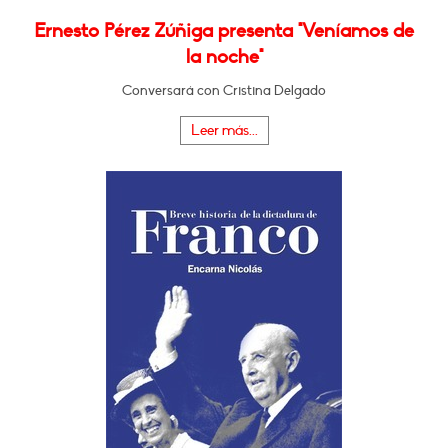
Ernesto Pérez Zúñiga presenta "Veníamos de
la noche"
Conversará con Cristina Delgado
Leer más...