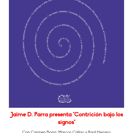
Jaime D. Parra presenta "Contrición bajo los
signos"
Con Carmen Borja, Marcos Callau y Raúl Herrero