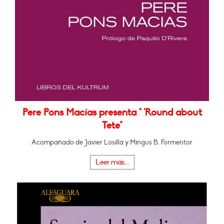
Pere Pons Macías presenta " 'Round about
Tete"
Acompañado de Javier Losilla y Mingus B. Formentor
Leer más...