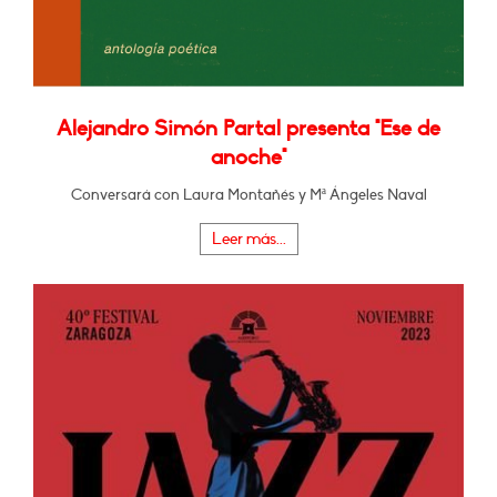
Alejandro Simón Partal presenta "Ese de
anoche"
Conversará con Laura Montañés y Mª Ángeles Naval
Leer más...