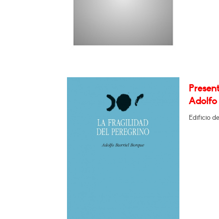
Present
Adolfo 
Edificio d