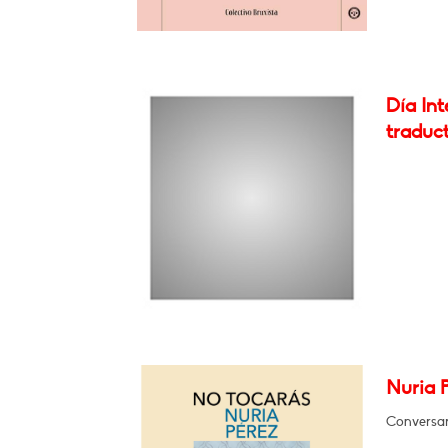
Día Int
traduc
Nuria P
Conversar