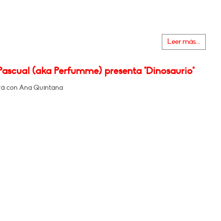
Leer más...
Pascual (aka Perfumme) presenta "Dinosaurio"
rá con Ana Quintana