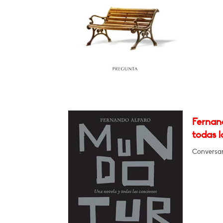
Fernan
todas l
Conversar