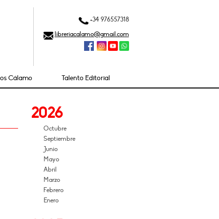
+34 976557318
libreriacalamo@gmail.com
ios Cálamo
Talento Editorial
2026
Octubre
Septiembre
Junio
Mayo
Abril
Marzo
Febrero
Enero