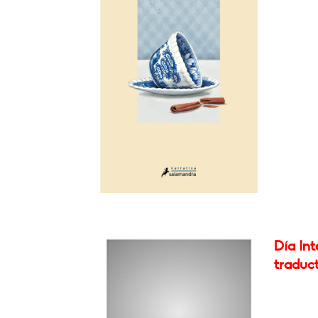
Día Int
traduc