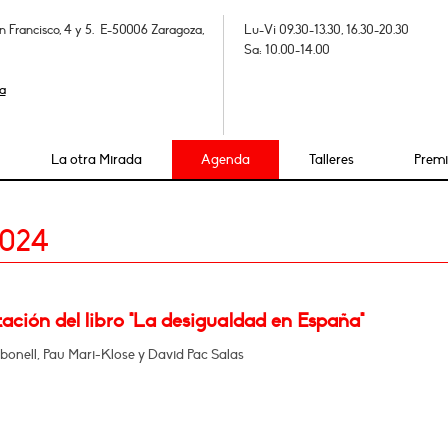
n Francisco, 4 y 5. E-50006 Zaragoza,
Lu-Vi 09.30-13.30, 16.30-20.30
Sa: 10.00-14.00
a
La otra Mirada
Agenda
Talleres
Prem
2024
ación del libro "La desigualdad en España"
bonell, Pau Mari-Klose y David Pac Salas