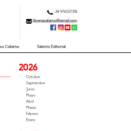
+34 976557318
libreriacalamo@gmail.com
ios Cálamo
Talento Editorial
2026
Octubre
Septiembre
Junio
Mayo
Abril
Marzo
Febrero
Enero