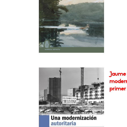
Jaume 
moderni
primer