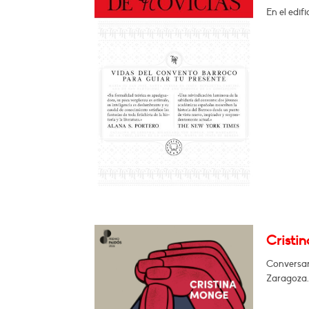
En el edif
Cristi
Conversará
Zaragoza.