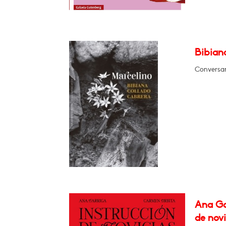
Bibian
Conversar
Ana Ga
de novi