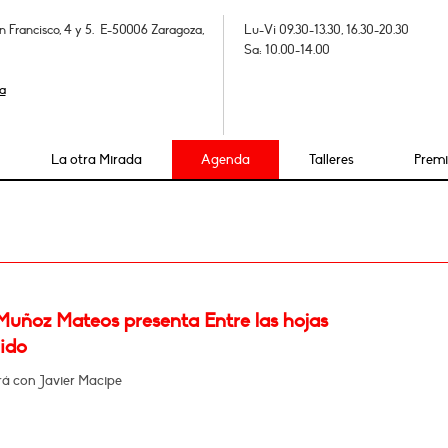
n Francisco, 4 y 5. E-50006 Zaragoza,
Lu-Vi 09.30-13.30, 16.30-20.30
Sa: 10.00-14.00
a
La otra Mirada
Agenda
Talleres
Prem
Muñoz Mateos presenta Entre las hojas
ido
á con Javier Macipe