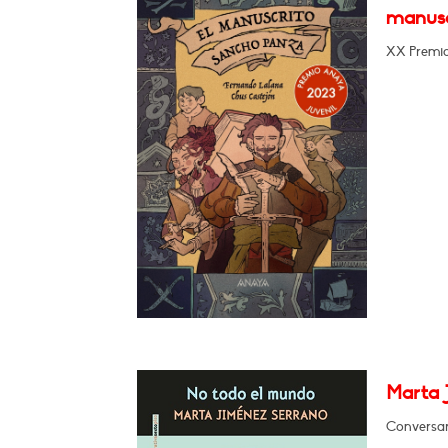
manusc
XX Premio 
Marta 
Conversará