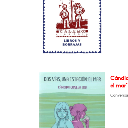
Cándid
el mar"
Conversará