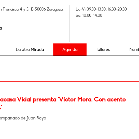
n Francisco, 4 y 5. E-50006 Zaragoza,
Lu-Vi 09.30-13.30, 16.30-20.30
Sa: 10.00-14.00
a
La otra Mirada
Agenda
Talleres
Prem
Lacasa Vidal presenta "Víctor Mora. Con acento
"
compañado de Juan Royo