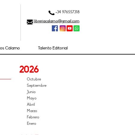
+34 976557318
libreriacalamo@gmail.com
ios Cálamo
Talento Editorial
2026
Octubre
Septiembre
Junio
Mayo
Abril
Marzo
Febrero
Enero