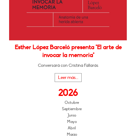
Esther López Barceló presenta "El arte de
invocar la memoria"
Conversará con Cristina Fallarás
Leer más...
2026
Octubre
Septiembre
Junio
Mayo
Abril
Marzo