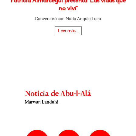
Patricia Almarcegui presenta "Las vidas que
no viví"
Conversará con María Angulo Egea
Leer más...