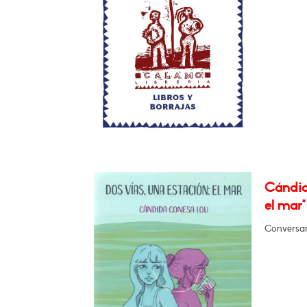
Cándid
el mar"
Conversará