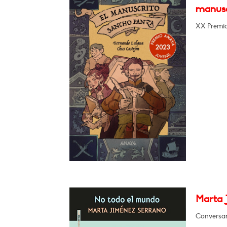
manusc
XX Premio 
Marta 
Conversará