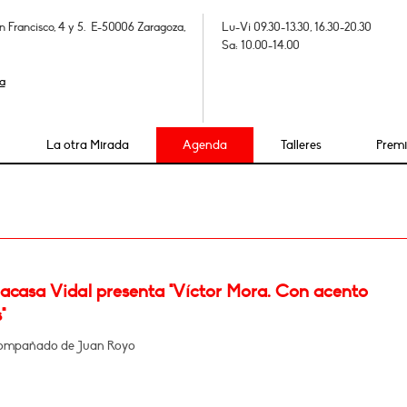
n Francisco, 4 y 5. E-50006 Zaragoza,
Lu-Vi 09.30-13.30, 16.30-20.30
Sa: 10.00-14.00
a
La otra Mirada
Agenda
Talleres
Prem
Lacasa Vidal presenta "Víctor Mora. Con acento
"
compañado de Juan Royo