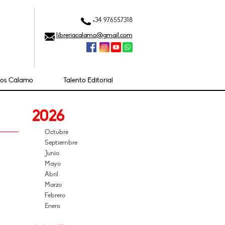
+34 976557318
libreriacalamo@gmail.com
ios Cálamo
Talento Editorial
2026
Octubre
Septiembre
Junio
Mayo
Abril
Marzo
Febrero
Enero