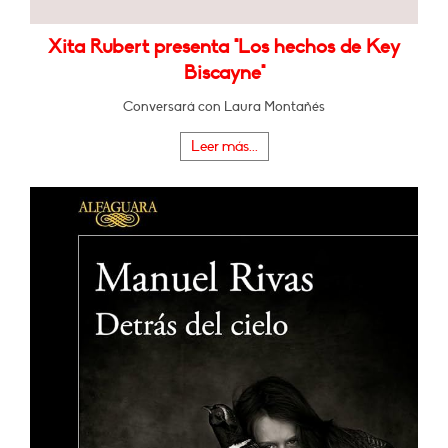
Xita Rubert presenta "Los hechos de Key
Biscayne"
Conversará con Laura Montañés
Leer más...